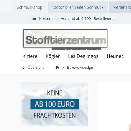
Schmuckshop
Motorroller Seifen Schmuck
Perlensh
Kostenloser Versand ab € 100,- Bestellwert
den
Labertiere
Kögler
Les Deglingos
Heunec

Übersicht
Bukowskidesign