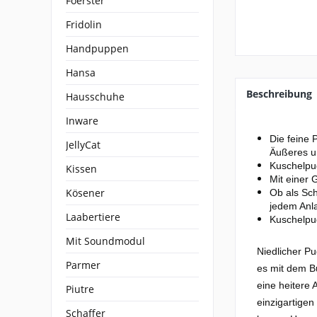
Foerster
Fridolin
Handpuppen
Hansa
Beschreibung
Hausschuhe
Inware
Die feine 
JellyCat
Äußeres un
Kuschelpud
Kissen
Mit einer 
Kösener
Ob als Sch
jedem Anl
Laabertiere
Kuschelpu
Mit Soundmodul
Niedlicher P
Parmer
es mit dem B
eine heitere 
Piutre
einzigartigen
Schaffer