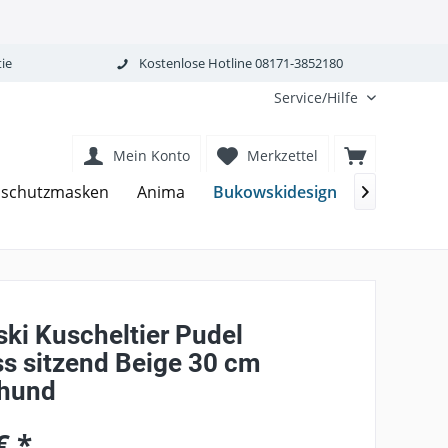
ie
Kostenlose Hotline 08171-3852180
Service/Hilfe
Mein Konto
Merkzettel
Bukowskidesign
schutzmasken
Anima
Foerster

ki Kuscheltier Pudel
ss sitzend Beige 30 cm
hund
€ *