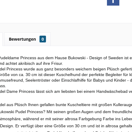
Bewertungen
0
Pudeldame Princess aus dem Hause Bukowski - Design of Sweden ist ein
d achtet akribisch auf ihre Frisur.
el Princess wurde aus ganz besonders weichem beigen Plüsch gefertigt
Größe von ca. 30 cm ist dieser Kuschelhund der perfekte Begleiter für 
musefreund, Seelentröster oder Einschlafhilfe für Babys und Kinder - 
ass.
del Dame Princess lässt sich am liebsten bei einem Handwäschebad v
udel aus Plüsch Ihnen gefallen bunte Kuscheltiere mit großen Kullera
ukowski Pudel Princess? Mit seinen großen Augen und dem freundlichen
Atmosphäre, während er mit seiner altrosa Farbgebung Farbe ins Leben br
 Design. Er verfügt über eine Größe von 30 cm und ist in altrosa gehal