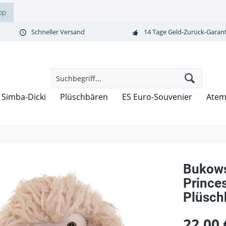
op
Schneller Versand
14 Tage Geld-Zurück-Garant
Simba-Dicki
Plüschbären
ES Euro-Souvenier
Atem
Bukows
Prince
Plüsch
22,00 