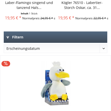
Laber-Flamingo singend und
Kögler 76510 - Labertier-
tanzend Hals...
Storch Oskar, ca. 31...
Inhalt
1 Stück
19,95 € *
19,95 € *
Normalpreis
24,95 € *
statt
Normalpreis
22,95 € *
sta
Filtern