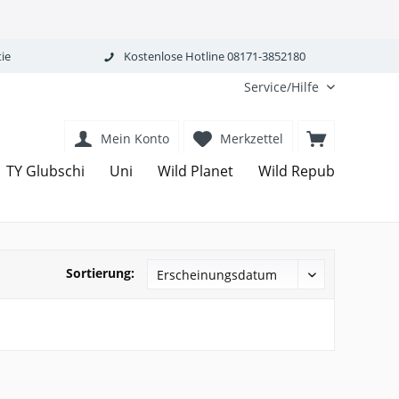
ie
Kostenlose Hotline 08171-3852180
Service/Hilfe
Mein Konto
Merkzettel
WW
TY Glubschi
Uni
Wild Planet
Wild Republic
Sortierung: