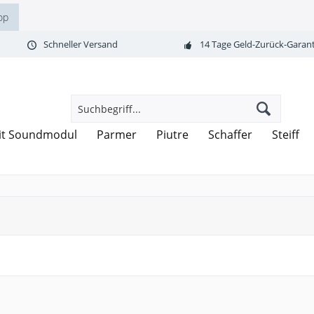
op
Schneller Versand
14 Tage Geld-Zurück-Garant
it Soundmodul
Parmer
Piutre
Schaffer
Steiff