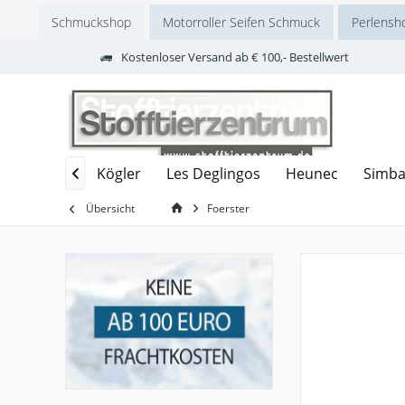
Schmuckshop
Motorroller Seifen Schmuck
Perlensh
Kostenloser Versand ab € 100,- Bestellwert
Labertiere
Kögler
Les Deglingos
Heunec
Simba

Übersicht
Foerster