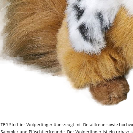
TER Stofftier Wolpertinger überzeugt mit Detailtreue sowie hochw
, Sammler und Plüschtierfreunde. Der Wolpertinger ist ein urbayris