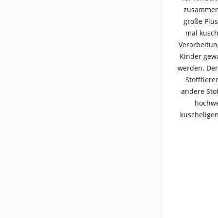
zusammen 
große Plüs
mal kusch
Verarbeitun
Kinder gewa
werden. Der
Stofftier
andere Stof
hochwe
kuschelige