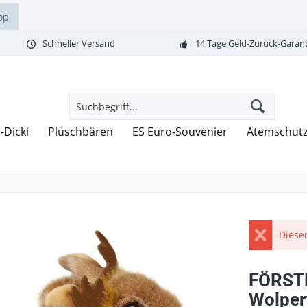
op
Schneller Versand
14 Tage Geld-Zurück-Garant
-Dicki
Plüschbären
ES Euro-Souvenier
Atemschut
Dieser
FÖRSTE
Wolper