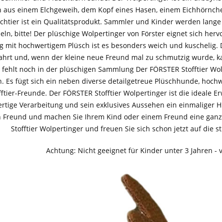
aus einem Elchgeweih, dem Kopf eines Hasen, einem Eichhörnche
chtier ist ein Qualitätsprodukt. Sammler und Kinder werden lang
eln, bitte! Der plüschige Wolpertinger von Förster eignet sich her
g mit hochwertigem Plüsch ist es besonders weich und kuschelig. D
hrt und, wenn der kleine neue Freund mal zu schmutzig wurde, ka
 fehlt noch in der plüschigen Sammlung Der FÖRSTER Stofftier Wolp
en. Es fügt sich ein neben diverse detailgetreue Plüschhunde, hoch
ftier-Freunde. Der FÖRSTER Stofftier Wolpertinger ist die ideale
rtige Verarbeitung und sein exklusives Aussehen ein einmaliger H
n Freund und machen Sie Ihrem Kind oder einem Freund eine gan
Stofftier Wolpertinger und freuen Sie sich schon jetzt auf die
Achtung: Nicht geeignet für Kinder unter 3 Jahren - v