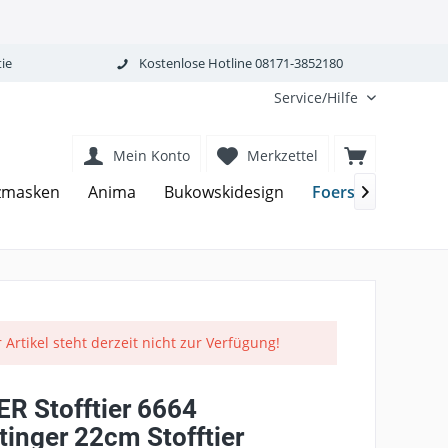
ie
Kostenlose Hotline 08171-3852180
Service/Hilfe
Mein Konto
Merkzettel
Foerster
zmasken
Anima
Bukowskidesign
Fridol

 Artikel steht derzeit nicht zur Verfügung!
R Stofftier 6664
tinger 22cm Stofftier