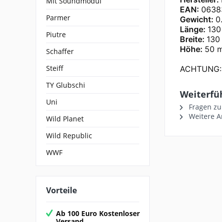
Mit Soundmodul
EAN:
0638
Parmer
Gewicht:
0
Länge:
13
Piutre
Breite:
130
Höhe:
50 
Schaffer
Steiff
ACHTUNG: N
TY Glubschi
Weiterfüh
Uni
Fragen zu
Weitere Ar
Wild Planet
Wild Republic
WWF
Vorteile
Ab 100 Euro Kostenloser
Versand