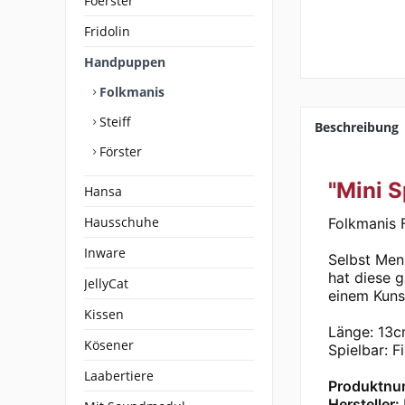
Foerster
Fridolin
Handpuppen
Folkmanis
Steiff
Beschreibung
Förster
"Mini S
Hansa
Hausschuhe
Folkmanis 
Inware
Selbst Men
hat diese 
JellyCat
einem Kuns
Kissen
Länge: 13c
Kösener
Spielbar: 
Laabertiere
Produktnu
Hersteller: