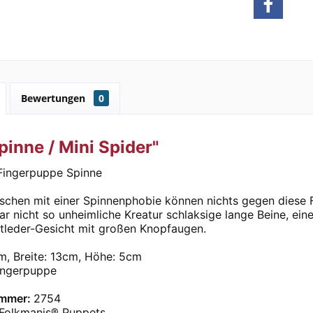
Bewertungen
0
pinne / Mini Spider"
Fingerpuppe Spinne
schen mit einer Spinnenphobie können nichts gegen diese 
gar nicht so unheimliche Kreatur schlaksige lange Beine, 
tleder-Gesicht mit großen Knopfaugen.
m, Breite: 13cm, Höhe: 5cm
Fingerpuppe
mmer:
2754
Folkmanis® Puppets