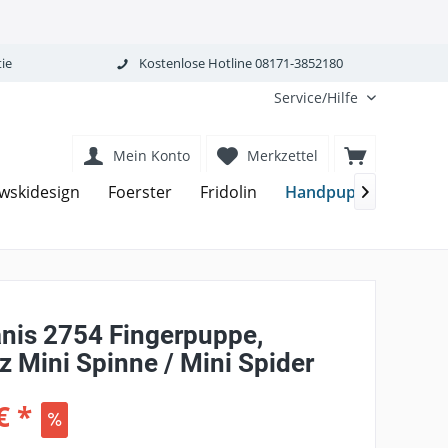
ie
Kostenlose Hotline 08171-3852180
Service/Hilfe
Mein Konto
Merkzettel
Handpuppen
wskidesign
Foerster
Fridolin
Han

nis 2754 Fingerpuppe,
 Mini Spinne / Mini Spider
€ *