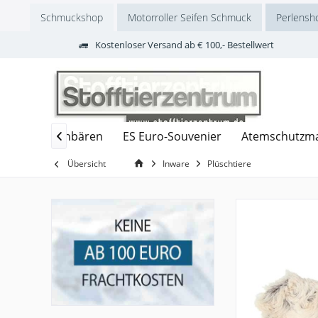
Schmuckshop
Motorroller Seifen Schmuck
Perlensh
Kostenloser Versand ab € 100,- Bestellwert
cki
Plüschbären
ES Euro-Souvenier
Atemschutzm

Übersicht
Inware
Plüschtiere