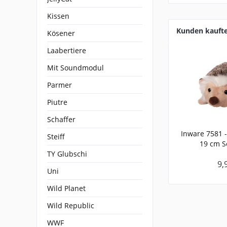
Kissen
Kunden kauft
Kösener
Laabertiere
Mit Soundmodul
Parmer
Piutre
Schaffer
Inware 7581 - 
Steiff
19 cm S
TY Glubschi
9,
Uni
Wild Planet
Wild Republic
WWF