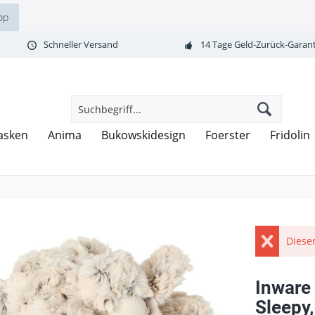
op
Schneller Versand
14 Tage Geld-Zurück-Garant
asken
Anima
Bukowskidesign
Foerster
Fridolin
Dieser
Inware
Sleepy,