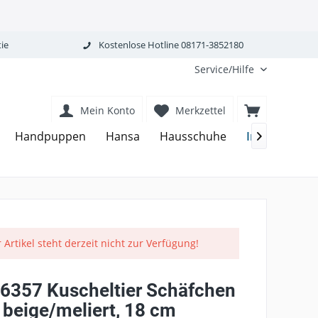
ie
Kostenlose Hotline 08171-3852180
Service/Hilfe
Mein Konto
Merkzettel
Inware
Handpuppen
Hansa
Hausschuhe
Je

 Artikel steht derzeit nicht zur Verfügung!
 6357 Kuscheltier Schäfchen
 beige/meliert, 18 cm