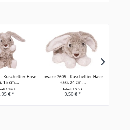
- Kuscheltier Hase
Inware 7605 - Kuscheltier Hase
Inware 
, 15 cm,...
Hasi, 24 cm,...
Schaf
halt
1 Stück
Inhalt
1 Stück
,95 € *
9,50 € *