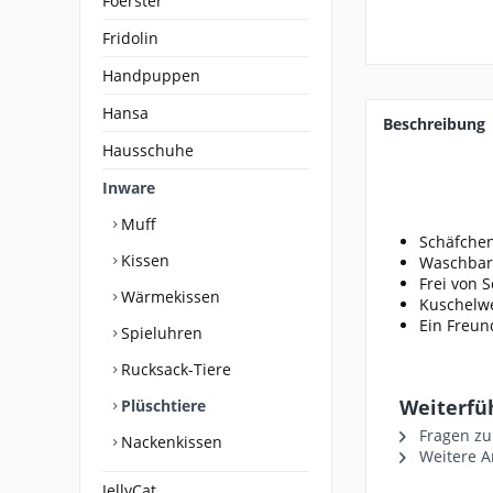
Foerster
Fridolin
Handpuppen
Hansa
Beschreibung
Hausschuhe
Inware
Muff
Schäfchen
Kissen
Waschbar 
Frei von 
Wärmekissen
Kuschelwe
Ein Freund
Spieluhren
Rucksack-Tiere
Weiterfüh
Plüschtiere
Fragen zu
Nackenkissen
Weitere Ar
JellyCat