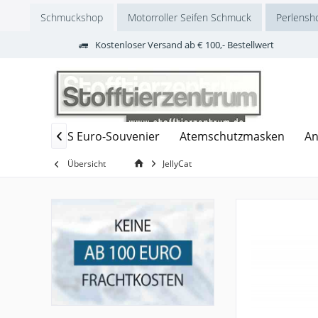
Schmuckshop
Motorroller Seifen Schmuck
Perlensh
Kostenloser Versand ab € 100,- Bestellwert
chbären
ES Euro-Souvenier
Atemschutzmasken
A

Übersicht
JellyCat