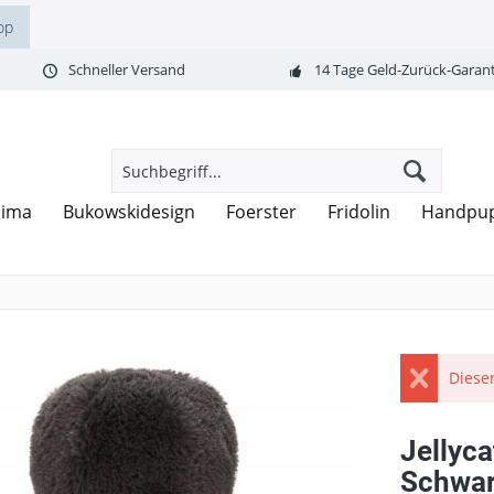
op
Schneller Versand
14 Tage Geld-Zurück-Garant
nima
Bukowskidesign
Foerster
Fridolin
Handpu
Dieser
Jellyca
Schwa