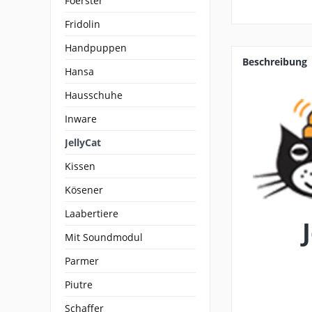
Foerster
Fridolin
Handpuppen
Beschreibung
Hansa
Hausschuhe
Inware
JellyCat
Kissen
Kösener
Laabertiere
Mit Soundmodul
Parmer
Piutre
Schaffer