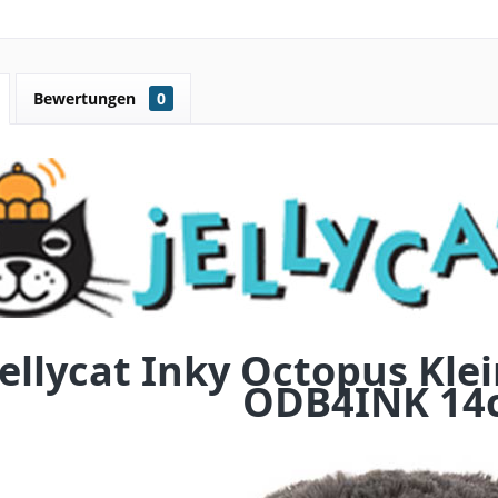
Bewertungen
0
Jellycat Inky Octopus Kle
ODB4INK 14