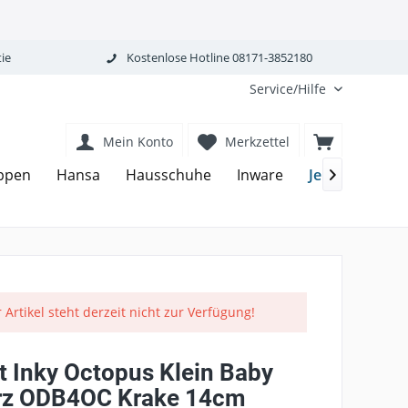
ie
Kostenlose Hotline 08171-3852180
Service/Hilfe
Mein Konto
Merkzettel
JellyCat
ppen
Hansa
Hausschuhe
Inware
Kis

 Artikel steht derzeit nicht zur Verfügung!
t Inky Octopus Klein Baby
rz ODB4OC Krake 14cm