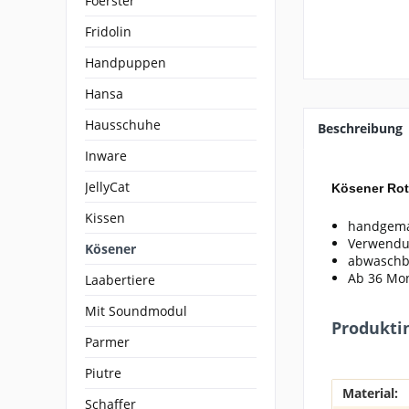
Foerster
Fridolin
Handpuppen
Hansa
Hausschuhe
Beschreibung
Inware
JellyCat
Kösener Rot
Kissen
handgema
Verwendu
Kösener
abwaschb
Ab 36 Mon
Laabertiere
Mit Soundmodul
Produkti
Parmer
Piutre
Material:
Schaffer