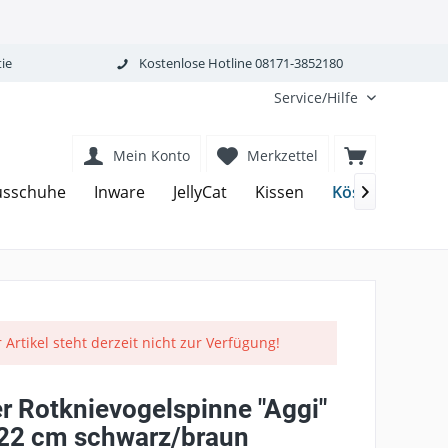
ie
Kostenlose Hotline 08171-3852180
Service/Hilfe
Mein Konto
Merkzettel
Kösener
usschuhe
Inware
JellyCat
Kissen
Laa

 Artikel steht derzeit nicht zur Verfügung!
r Rotknievogelspinne "Aggi"
22 cm schwarz/braun