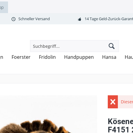
op
Schneller Versand
14 Tage Geld-Zurück-Garant
gn
Foerster
Fridolin
Handpuppen
Hansa
Ha
Dieser
Kösene
F4151 