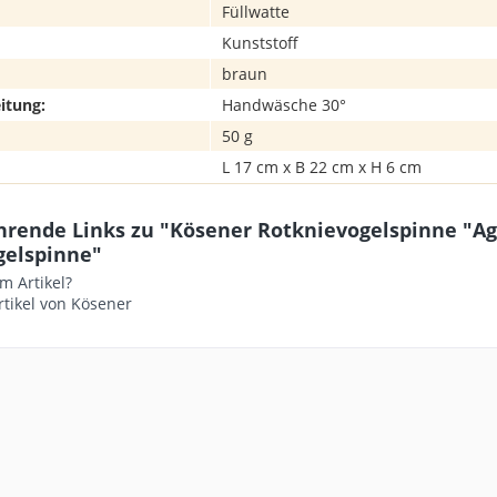
Füllwatte
Kunststoff
braun
itung:
Handwäsche 30°
50 g
L 17 cm x B 22 cm x H 6 cm
hrende Links zu "Kösener Rotknievogelspinne "Ag
gelspinne"
m Artikel?
tikel von Kösener