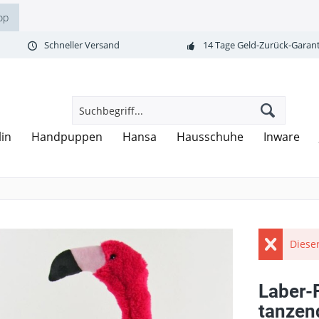
op
Schneller Versand
14 Tage Geld-Zurück-Garant
lin
Handpuppen
Hansa
Hausschuhe
Inware
Dieser
Laber-
tanzend