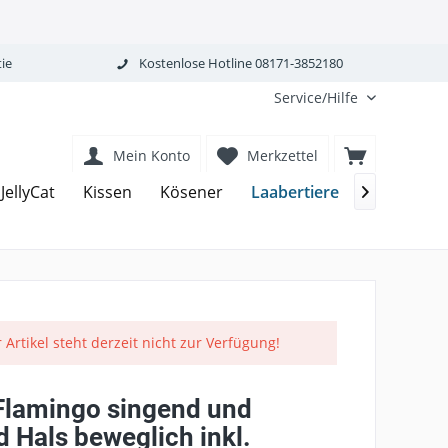
ie
Kostenlose Hotline 08171-3852180
Service/Hilfe
Mein Konto
Merkzettel
Laabertiere
JellyCat
Kissen
Kösener
Mit Sound

 Artikel steht derzeit nicht zur Verfügung!
Flamingo singend und
 Hals beweglich inkl.