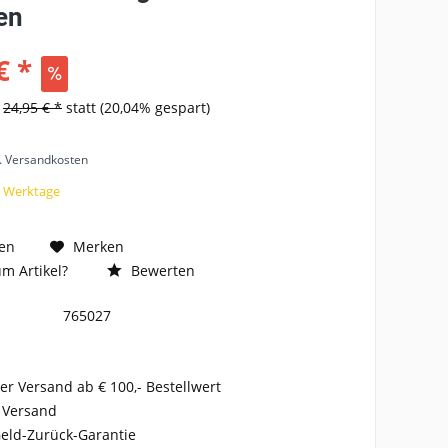
en
€ *
s
24,95 € *
statt
(20,04% gespart)
l. Versandkosten
3 Werktage
en
Merken
m Artikel?
Bewerten
765027
er Versand ab € 100,- Bestellwert
 Versand
eld-Zurück-Garantie