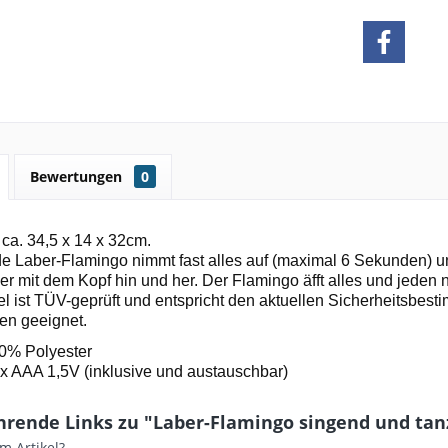
Bewertungen
0
 ca. 34,5 x 14 x 32cm.
e Laber-Flamingo nimmt fast alles auf (maximal 6 Sekunden) un
 er mit dem Kopf hin und her. Der Flamingo äfft alles und jeden
el ist TÜV-geprüft und entspricht den aktuellen Sicherheitsbest
ren geeignet.
00% Polyester
3 x AAA 1,5V (inklusive und austauschbar)
hrende Links zu "Laber-Flamingo singend und tanz
m Artikel?