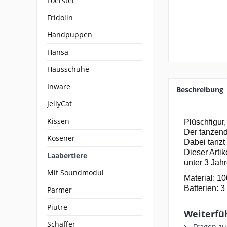
Foerster
Fridolin
Handpuppen
Hansa
Hausschuhe
Inware
Beschreibung
JellyCat
Kissen
Plüschfigur,
Der tanzend
Kösener
Dabei tanzt
Dieser Artik
Laabertiere
unter 3 Jah
Mit Soundmodul
Material: 1
Batterien: 
Parmer
Piutre
Weiterfü
Schaffer
Fragen zu