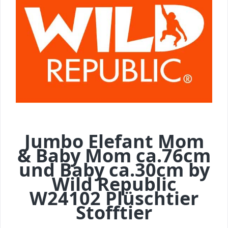
Jumbo Elefant Mom
& Baby Mom ca.76cm
und Baby ca.30cm by
Wild Republic
W24102 Plüschtier
Stofftier