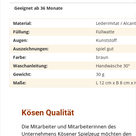
‎Geeignet ab 36 Monate
Material:
Lederimitat / Alcan
Füllung:
Füllwatte
Augen:
Kunststoff
Auszeichnungen:
spiel gut
Farbe:
braun
Waschanleitung:
Handwäsche 30°
Gewicht:
30 g
Maße:
L 12 cm x B 8 cm x 
Kösen Qualität
Die Mitarbeiter und Mitarbeiterinnen des
Unternehmens Kösener Spielzeug möchten den